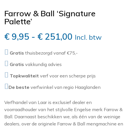
ELITIS
BOTANISCH
HISTOR
FLAMANT
Farrow & Ball ‘Signature
EIJFFINGER
OH OH DEN HAAG
GANCEDO
LITTLE GREEN
Palette’
FARROW AND BA
CHRISTOPHER JOHN
MORRIS & CO
GASTÓN Y DANI
Prijsklasse:
€
9,95
-
€
251,00
GASTÓN Y DANI
Incl. btw
ROGERS
GÜELL LAMADRI
PAINT & PAPE
HARLEQUIN
€ 9,95
Gratis
thuisbezorgd vanaf €75,-
SANDERSON
HARLEQUIN
JIM THOMPSON
tot
Gratis
vakkundig advies
SIGMA
JIM THOMPSO
KEK AMSTERDA
€ 251,00
Topkwaliteit
verf voor een scherpe prijs
LEWIS AND WO
SIKKENS
LES CRÉATIONS 
LITTLE GREENE
De beste
verfwinkel van regio Haaglanden
MAISON
TRAE LYX
MATTHEW WILL
MIND THE GAP
WIJZONOL
Verfhandel van Laar is exclusief dealer en
MINDTHEGAP
voorraadhouder van het stijlvolle Engelse merk Farrow &
MORRIS & CO
ZOFFANY
Ball. Daarnaast beschikken we, als één van de weinige
MISSPRINT
SANDERSON
dealers, over de originele Farrow & Ball mengmachine en
MORRIS & CO