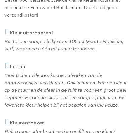
Bestel voor slechts € 3,99 de kleine kleurenkaart met
THIBAUT
alle actuele Farrow and Ball kleuren. U betaald geen
verzendkosten!
ZOFFANY
Kleur uitproberen?
Bestel een sample blikje met 100 ml (Estate Emulsion)
verf, waarmee u één m² kunt uitproberen.
Let op!
Beeldschermkleuren kunnen afwijken van de
daadwerkelijke verfkleuren. Ook lichtinval kan een kleur
op de muur en de sfeer in de ruimte voor een groot deel
bepalen. Een kleurenkaart of een sample potje van uw
favoriete kleur helpen bij het bepalen van uw keuze.
Kleurenzoeker
Wilt u meer uitgebreid zoeken en filteren op kleur?