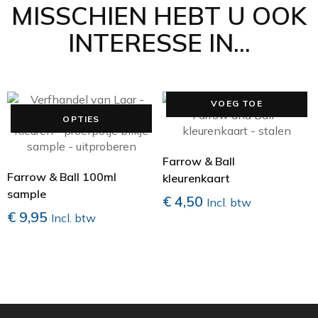
MISSCHIEN HEBT U OOK
INTERESSE IN...
VOEG TOE
Dit
OPTIES
product
heeft
meerdere
Farrow & Ball
variaties.
Farrow & Ball 100ml
kleurenkaart
Deze
sample
€
4,50
Incl. btw
optie
€
9,95
Incl. btw
kan
gekozen
worden
op
de
productpagina