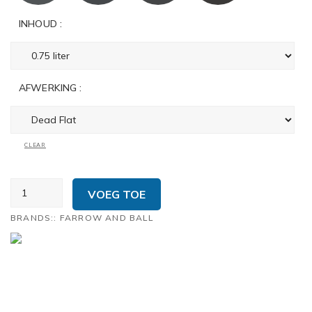
INHOUD :
AFWERKING :
CLEAR
FARROW
VOEG TOE
&
BALL
BRANDS::
FARROW AND BALL
'SIGNATURE
PALETTE'
AANTAL