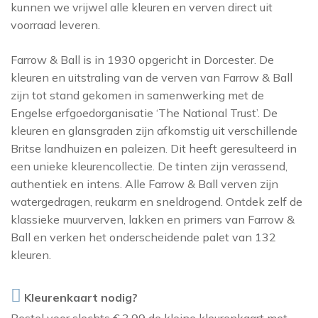
kunnen we vrijwel alle kleuren en verven direct uit
THIBAUT
NINA CAMPBELL
voorraad leveren.
TITLEY & MARR
NOBILIS
Farrow & Ball is in 1930 opgericht in Dorcester. De
OSBORNE AND L
kleuren en uitstraling van de verven van Farrow & Ball
zijn tot stand gekomen in samenwerking met de
PAINT & PAPER 
Engelse erfgoedorganisatie ‘The National Trust’. De
RALPH LAUREN
kleuren en glansgraden zijn afkomstig uit verschillende
Britse landhuizen en paleizen. Dit heeft geresulteerd in
REBEL WALLS
een unieke kleurencollectie. De tinten zijn verassend,
SANDBERG
authentiek en intens. Alle Farrow & Ball verven zijn
watergedragen, reukarm en sneldrogend. Ontdek zelf de
SANDERSON
klassieke muurverven, lakken en primers van Farrow &
SCION
Ball en verken het onderscheidende palet van 132
STUDIO DITTE
kleuren.
TEXAM HOME
Kleurenkaart nodig?
TRES TINTAS