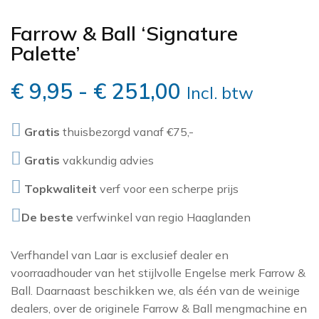
ELITIS
BOTANISCH
HISTOR
FLAMANT
Farrow & Ball ‘Signature
EIJFFINGER
OH OH DEN HAAG
GANCEDO
LITTLE GREEN
Palette’
FARROW AND BA
CHRISTOPHER JOHN
MORRIS & CO
GASTÓN Y DANI
Prijsklasse:
€
9,95
-
€
251,00
GASTÓN Y DANI
Incl. btw
ROGERS
GÜELL LAMADRI
PAINT & PAPE
HARLEQUIN
€ 9,95
Gratis
thuisbezorgd vanaf €75,-
SANDERSON
HARLEQUIN
JIM THOMPSON
tot
Gratis
vakkundig advies
SIGMA
JIM THOMPSO
KEK AMSTERDA
€ 251,00
Topkwaliteit
verf voor een scherpe prijs
LEWIS AND WO
SIKKENS
LES CRÉATIONS 
LITTLE GREENE
De beste
verfwinkel van regio Haaglanden
MAISON
TRAE LYX
MATTHEW WILL
MIND THE GAP
WIJZONOL
Verfhandel van Laar is exclusief dealer en
MINDTHEGAP
voorraadhouder van het stijlvolle Engelse merk Farrow &
MORRIS & CO
ZOFFANY
Ball. Daarnaast beschikken we, als één van de weinige
MISSPRINT
SANDERSON
dealers, over de originele Farrow & Ball mengmachine en
MORRIS & CO