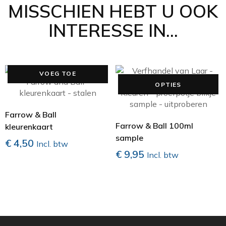
MISSCHIEN HEBT U OOK
INTERESSE IN...
VOEG TOE
Di
OPTIES
pr
he
m
Farrow & Ball
va
Farrow & Ball 100ml
kleurenkaart
D
sample
€
4,50
Incl. btw
op
€
9,95
Incl. btw
k
g
w
o
d
pr