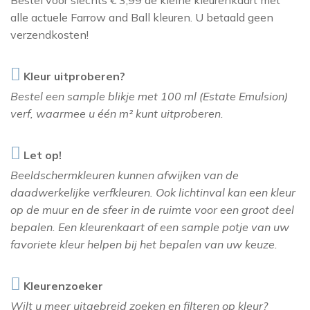
Bestel voor slechts € 3,99 de kleine kleurenkaart met
THIBAUT
alle actuele Farrow and Ball kleuren. U betaald geen
verzendkosten!
ZOFFANY
Kleur uitproberen?
Bestel een sample blikje met 100 ml (Estate Emulsion)
verf, waarmee u één m² kunt uitproberen.
Let op!
Beeldschermkleuren kunnen afwijken van de
daadwerkelijke verfkleuren. Ook lichtinval kan een kleur
op de muur en de sfeer in de ruimte voor een groot deel
bepalen. Een kleurenkaart of een sample potje van uw
favoriete kleur helpen bij het bepalen van uw keuze.
Kleurenzoeker
Wilt u meer uitgebreid zoeken en filteren op kleur?