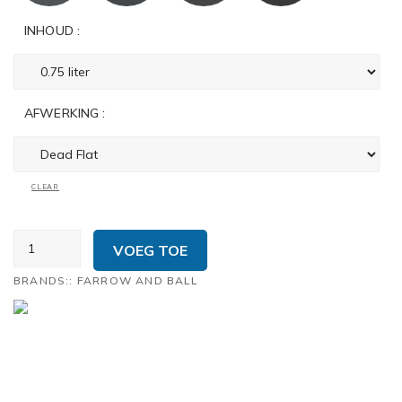
INHOUD :
AFWERKING :
CLEAR
FARROW
VOEG TOE
&
BALL
BRANDS::
FARROW AND BALL
'SIGNATURE
PALETTE'
AANTAL