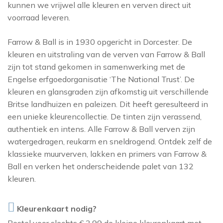
kunnen we vrijwel alle kleuren en verven direct uit
THIBAUT
NINA CAMPBELL
voorraad leveren.
TITLEY & MARR
NOBILIS
Farrow & Ball is in 1930 opgericht in Dorcester. De
OSBORNE AND L
kleuren en uitstraling van de verven van Farrow & Ball
zijn tot stand gekomen in samenwerking met de
PAINT & PAPER 
Engelse erfgoedorganisatie ‘The National Trust’. De
RALPH LAUREN
kleuren en glansgraden zijn afkomstig uit verschillende
Britse landhuizen en paleizen. Dit heeft geresulteerd in
REBEL WALLS
een unieke kleurencollectie. De tinten zijn verassend,
SANDBERG
authentiek en intens. Alle Farrow & Ball verven zijn
watergedragen, reukarm en sneldrogend. Ontdek zelf de
SANDERSON
klassieke muurverven, lakken en primers van Farrow &
SCION
Ball en verken het onderscheidende palet van 132
STUDIO DITTE
kleuren.
TEXAM HOME
Kleurenkaart nodig?
TRES TINTAS