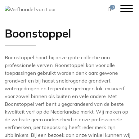
0
Boonstoppel
1838
VERF
ZOEK, MIX & MATCH
ALESSANDRO BI
ORAC DECOR
KLEURENZOE
FESTOOL
ARTE
BEHANG
VEEL GESTELDE VRAGEN
ALLBÄCK
BRINK & CAMPM
BARBARA OSO
Boonstoppel hoort bij onze grote collectie aan
CASAMANCE
professionele verven. Boonstoppel kan voor alle
STOFFERING
11 PRACHTIGE KLEUREN
AVIS
BRINK & CAMPM
toepassingen gebruikt worden denk aan: gewone
CHRISTIAN LACR
grondverf en bij haast sneldrogende grondverf,
DECORATIE
SEREEN & NATUREL
BOONSTOPPEL
COLE & SON
COLE & SON
watergedragen en terpentine gedragen lak, muurverf
GEREEDSCHAP
WHAT’S COOKING
DE VOS
DEDAR
voor zowel binnen als buiten en vele andere. Met
COORDONNÉ
Boonstoppel verf bent u gegarandeerd van de beste
STOF TOT NADENKEN
DESIGNERS GUIL
FARROW AND 
DEDAR
kwaliteit verf op de Nederlandse markt. Wij maken op
de website geen onderscheid in onze professionele
VAN LAAR’S FAVORITES
FLEXA
EIJFFINGER
DESIGNERS GUIL
verfmerken, per toepassing heeft ieder merk zijn
DUTCH WALLTEX
ZOFFANY INSPIRATIE
GIORGIO GRAES
FERMOIE
uitblinkers. Bij een bezoek aan onze winkel kunnen wij