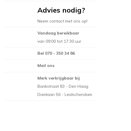
THIBAUT
Advies nodig?
NINA CAMPBELL
TITLEY & MARR
NOBILIS
Neem contact met ons op!
OSBORNE AND L
Vandaag bereikbaar
PAINT & PAPER 
van 09:00 tot 17:30 uur
RALPH LAUREN
Bel 070 - 350 34 86
REBEL WALLS
Mail ons
SANDBERG
Merk verkrijgbaar bij
SANDERSON
Bankstraat 83 - Den Haag
SCION
Damlaan 56 - Leidschendam
STUDIO DITTE
TEXAM HOME
TRES TINTAS