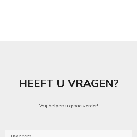
THIBAUT
van Laar verf, behang kopen, verf kopen in Den Haag,
Rotterdam, Delft, krijtverf, kalkverf, muurverf,
ZOFFANY
binnenverf, buitenverf, Engelse verf, vloerverf,
houtverf, grondverf, hoogglans, zijdeglans, metaalverf,
lak, beits, mat
HEEFT U VRAGEN?
Wij helpen u graag verder!