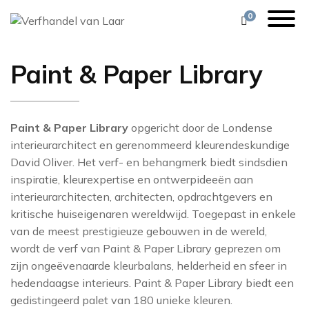
0
Paint & Paper Library
1838
VERF
ZOEK, MIX & MATCH
ALESSANDRO BI
ORAC DECOR
KLEURENZOE
FESTOOL
ARTE
BEHANG
VEEL GESTELDE VRAGEN
ALLBÄCK
BRINK & CAMPM
BARBARA OSO
Paint & Paper Library
opgericht door de Londense
CASAMANCE
interieurarchitect en gerenommeerd kleurendeskundige
STOFFERING
11 PRACHTIGE KLEUREN
AVIS
BRINK & CAMPM
David Oliver. Het verf- en behangmerk biedt sindsdien
CHRISTIAN LACR
inspiratie, kleurexpertise en ontwerpideeën aan
DECORATIE
SEREEN & NATUREL
BOONSTOPPEL
COLE & SON
COLE & SON
interieurarchitecten, architecten, opdrachtgevers en
GEREEDSCHAP
WHAT’S COOKING
DE VOS
DEDAR
kritische huiseigenaren wereldwijd. Toegepast in enkele
COORDONNÉ
van de meest prestigieuze gebouwen in de wereld,
STOF TOT NADENKEN
DESIGNERS GUIL
FARROW AND 
DEDAR
wordt de verf van Paint & Paper Library geprezen om
zijn ongeëvenaarde kleurbalans, helderheid en sfeer in
VAN LAAR’S FAVORITES
FLEXA
EIJFFINGER
DESIGNERS GUIL
hedendaagse interieurs. Paint & Paper Library biedt een
DUTCH WALLTEX
ZOFFANY INSPIRATIE
GIORGIO GRAES
FERMOIE
gedistingeerd palet van 180 unieke kleuren.