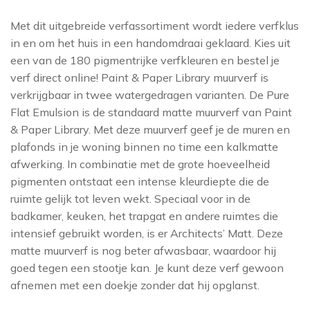
ELITIS
BOTANISCH
HISTOR
FLAMANT
Met dit uitgebreide verfassortiment wordt iedere verfklus
EIJFFINGER
in en om het huis in een handomdraai geklaard. Kies uit
OH OH DEN HAAG
GANCEDO
LITTLE GREEN
FARROW AND BA
een van de 180 pigmentrijke verfkleuren en bestel je
CHRISTOPHER JOHN
MORRIS & CO
GASTÓN Y DANI
verf direct online! Paint & Paper Library muurverf is
GASTÓN Y DANI
verkrijgbaar in twee watergedragen varianten. De Pure
ROGERS
GÜELL LAMADRI
PAINT & PAPE
HARLEQUIN
Flat Emulsion is de standaard matte muurverf van Paint
SANDERSON
HARLEQUIN
& Paper Library. Met deze muurverf geef je de muren en
JIM THOMPSON
plafonds in je woning binnen no time een kalkmatte
SIGMA
JIM THOMPSO
KEK AMSTERDA
afwerking. In combinatie met de grote hoeveelheid
pigmenten ontstaat een intense kleurdiepte die de
LEWIS AND WO
SIKKENS
LES CRÉATIONS 
ruimte gelijk tot leven wekt. Speciaal voor in de
LITTLE GREENE
MAISON
TRAE LYX
badkamer, keuken, het trapgat en andere ruimtes die
intensief gebruikt worden, is er Architects’ Matt. Deze
MATTHEW WILL
MIND THE GAP
WIJZONOL
matte muurverf is nog beter afwasbaar, waardoor hij
MINDTHEGAP
goed tegen een stootje kan. Je kunt deze verf gewoon
MORRIS & CO
ZOFFANY
MISSPRINT
afnemen met een doekje zonder dat hij opglanst.
SANDERSON
MORRIS & CO