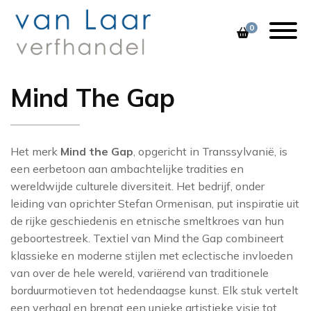
0
Mind The Gap
1838
VERF
ZOEK, MIX & MATCH
ALESSANDRO BI
ORAC DECOR
KLEURENZOE
FESTOOL
ARTE
BEHANG
VEEL GESTELDE VRAGEN
ALLBÄCK
BRINK & CAMPM
BARBARA OS
CASAMANCE
Het merk
Mind the Gap
, opgericht in Transsylvanië, is
STOFFERING
11 PRACHTIGE KLEUREN
AVIS
BRINK & CAMPM
een eerbetoon aan ambachtelijke tradities en
CHRISTIAN LACR
DECORATIE
SEREEN & NATUREL
BOONSTOPPEL
COLE & SON
wereldwijde culturele diversiteit. Het bedrijf, onder
COLE & SON
leiding van oprichter Stefan Ormenisan, put inspiratie uit
GEREEDSCHAP
WHAT’S COOKING
DE VOS
DEDAR
COORDONNÉ
de rijke geschiedenis en etnische smeltkroes van hun
geboortestreek. Textiel van Mind the Gap combineert
STOF TOT NADENKEN
DESIGNERS GUIL
FARROW AND
DEDAR
klassieke en moderne stijlen met eclectische invloeden
VAN LAAR’S FAVORITES
FLEXA
EIJFFINGER
DESIGNERS GUIL
van over de hele wereld, variërend van traditionele
borduurmotieven tot hedendaagse kunst. Elk stuk vertelt
DUTCH WALLTEX
ZOFFANY INSPIRATIE
GIORGIO GRAES
FERMOIE
een verhaal en brengt een unieke artistieke visie tot