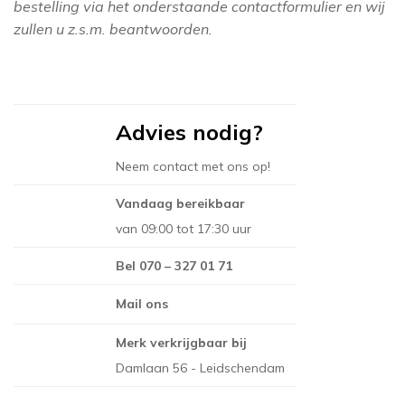
bestelling via het onderstaande contactformulier en wij
THIBAUT
zullen u z.s.m. beantwoorden.
NINA CAMPBELL
TITLEY & MARR
NOBILIS
OSBORNE AND L
Advies nodig?
PAINT & PAPER 
RALPH LAUREN
Neem contact met ons op!
REBEL WALLS
Vandaag bereikbaar
SANDBERG
van 09:00 tot 17:30 uur
SANDERSON
Bel 070 – 327 01 71
SCION
Mail ons
STUDIO DITTE
Merk verkrijgbaar bij
TEXAM HOME
Damlaan 56 - Leidschendam
TRES TINTAS