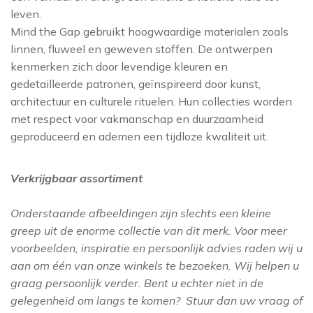
ELITIS
leven.
BOTANISCH
HISTOR
FLAMANT
Mind the Gap gebruikt hoogwaardige materialen zoals
EIJFFINGER
OH OH DEN HAAG
GANCEDO
LITTLE GREE
linnen, fluweel en geweven stoffen. De ontwerpen
FARROW AND BA
kenmerken zich door levendige kleuren en
CHRISTOPHER JOHN
MORRIS & CO
GASTÓN Y DANI
gedetailleerde patronen, geïnspireerd door kunst,
GASTÓN Y DANI
ROGERS
architectuur en culturele rituelen. Hun collecties worden
GÜELL LAMADRI
PAINT & PAP
HARLEQUIN
met respect voor vakmanschap en duurzaamheid
SANDERSON
HARLEQUIN
JIM THOMPSON
geproduceerd en ademen een tijdloze kwaliteit uit.
SIGMA
JIM THOMPS
KEK AMSTERDA
Verkrijgbaar assortiment
LEWIS AND WO
SIKKENS
LES CRÉATIONS 
LITTLE GREENE
Onderstaande afbeeldingen zijn slechts een kleine
MAISON
TRAE LYX
greep uit de enorme collectie van dit merk. Voor meer
MATTHEW WILL
MIND THE GAP
WIJZONOL
voorbeelden, inspiratie en persoonlijk advies raden wij u
MINDTHEGAP
aan om één van onze winkels te bezoeken. Wij helpen u
MORRIS & CO
ZOFFANY
graag persoonlijk verder. Bent u echter niet in de
MISSPRINT
gelegenheid om langs te komen? Stuur dan uw vraag of
SANDERSON
MORRIS & CO