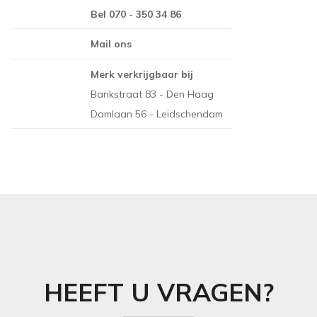
Bel 070 - 350 34 86
THIBAUT
NINA CAMPBELL
Mail ons
TITLEY & MARR
NOBILIS
OSBORNE AND L
Merk verkrijgbaar bij
Bankstraat 83 - Den Haag
PAINT & PAPER 
Damlaan 56 - Leidschendam
RALPH LAUREN
REBEL WALLS
SANDBERG
SANDERSON
SCION
STUDIO DITTE
TEXAM HOME
HEEFT U VRAGEN?
TRES TINTAS