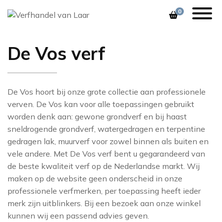
0
De Vos verf
1838
VERF
ZOEK, MIX & MATCH
ALESSANDRO BI
ORAC DECOR
KLEURENZOE
FESTOOL
ARTE
BEHANG
VEEL GESTELDE VRAGEN
ALLBÄCK
BRINK & CAMPM
BARBARA OS
De Vos hoort bij onze grote collectie aan professionele
CASAMANCE
verven. De Vos kan voor alle toepassingen gebruikt
STOFFERING
11 PRACHTIGE KLEUREN
AVIS
BRINK & CAMPM
worden denk aan: gewone grondverf en bij haast
CHRISTIAN LACR
sneldrogende grondverf, watergedragen en terpentine
DECORATIE
SEREEN & NATUREL
BOONSTOPPEL
COLE & SON
COLE & SON
gedragen lak, muurverf voor zowel binnen als buiten en
GEREEDSCHAP
WHAT’S COOKING
DE VOS
DEDAR
vele andere. Met De Vos verf bent u gegarandeerd van
COORDONNÉ
de beste kwaliteit verf op de Nederlandse markt. Wij
STOF TOT NADENKEN
DESIGNERS GUIL
FARROW AND
DEDAR
maken op de website geen onderscheid in onze
professionele verfmerken, per toepassing heeft ieder
VAN LAAR’S FAVORITES
FLEXA
EIJFFINGER
DESIGNERS GUIL
merk zijn uitblinkers. Bij een bezoek aan onze winkel
DUTCH WALLTEX
ZOFFANY INSPIRATIE
GIORGIO GRAES
FERMOIE
kunnen wij een passend advies geven.