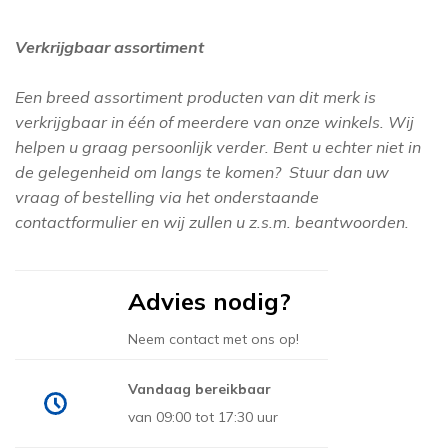
ELITIS
BOTANISCH
HISTOR
FLAMANT
Verkrijgbaar assortiment
EIJFFINGER
OH OH DEN HAAG
GANCEDO
LITTLE GREE
FARROW AND BA
Een breed assortiment producten van dit merk is
CHRISTOPHER JOHN
MORRIS & CO
GASTÓN Y DANI
GASTÓN Y DANI
verkrijgbaar in één of meerdere van onze winkels. Wij
ROGERS
GÜELL LAMADRI
PAINT & PAP
helpen u graag persoonlijk verder. Bent u echter niet in
HARLEQUIN
de gelegenheid om langs te komen? Stuur dan uw
SANDERSON
HARLEQUIN
JIM THOMPSON
vraag of bestelling via het onderstaande
contactformulier en wij zullen u z.s.m. beantwoorden.
SIGMA
JIM THOMPS
KEK AMSTERDA
LEWIS AND WO
SIKKENS
LES CRÉATIONS 
Advies nodig?
LITTLE GREENE
MAISON
TRAE LYX
MATTHEW WILL
Neem contact met ons op!
MIND THE GAP
WIJZONOL
MINDTHEGAP
Vandaag bereikbaar
MORRIS & CO
ZOFFANY
MISSPRINT
van 09:00 tot 17:30 uur
SANDERSON
MORRIS & CO