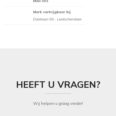
Mail ons
THIBAUT
NINA CAMPBELL
Merk verkrijgbaar bij
TITLEY & MARR
NOBILIS
Damlaan 56 - Leidschendam
OSBORNE AND L
PAINT & PAPER 
RALPH LAUREN
REBEL WALLS
SANDBERG
SANDERSON
HEEFT U VRAGEN?
SCION
STUDIO DITTE
TEXAM HOME
Wij helpen u graag verder!
TRES TINTAS