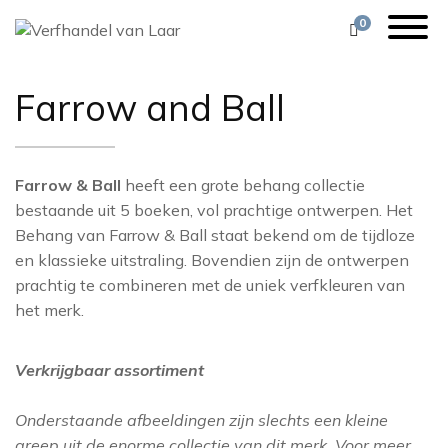
0
Farrow and Ball
1838
VERF
ZOEK, MIX & MATCH
ALESSANDRO BI
ORAC DECOR
KLEURENZOE
FESTOOL
ARTE
BEHANG
VEEL GESTELDE VRAGEN
ALLBÄCK
BRINK & CAMPM
BARBARA OSO
Farrow & Ball
heeft een grote behang collectie
CASAMANCE
bestaande uit 5 boeken, vol prachtige ontwerpen. Het
STOFFERING
11 PRACHTIGE KLEUREN
AVIS
BRINK & CAMPM
Behang van Farrow & Ball staat bekend om de tijdloze
CHRISTIAN LACR
en klassieke uitstraling. Bovendien zijn de ontwerpen
DECORATIE
SEREEN & NATUREL
BOONSTOPPEL
COLE & SON
COLE & SON
prachtig te combineren met de uniek verfkleuren van
GEREEDSCHAP
WHAT’S COOKING
DE VOS
DEDAR
het merk.
COORDONNÉ
STOF TOT NADENKEN
DESIGNERS GUIL
FARROW AND 
DEDAR
Verkrijgbaar assortiment
VAN LAAR’S FAVORITES
FLEXA
EIJFFINGER
DESIGNERS GUIL
Onderstaande afbeeldingen zijn slechts een kleine
DUTCH WALLTEX
ZOFFANY INSPIRATIE
GIORGIO GRAES
FERMOIE
greep uit de enorme collectie van dit merk. Voor meer