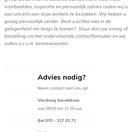
ELITIS
voorbeelden, inspiratie en persoonlijk advies raden wij u
BOTANISCH
HISTOR
FLAMANT
aan om één van onze winkels te bezoeken. Wij helpen u
EIJFFINGER
OH OH DEN HAAG
GANCEDO
LITTLE GREEN
graag persoonlijk verder. Bent u echter niet in de
FARROW AND BA
gelegenheid om langs te komen? Stuur dan uw vraag of
CHRISTOPHER JOHN
MORRIS & CO
GASTÓN Y DANI
GASTÓN Y DANI
bestelling via het onderstaande contactformulier en wij
ROGERS
GÜELL LAMADRI
PAINT & PAPE
zullen u z.s.m. beantwoorden.
HARLEQUIN
SANDERSON
HARLEQUIN
JIM THOMPSON
SIGMA
JIM THOMPSO
KEK AMSTERDA
Advies nodig?
LEWIS AND WO
SIKKENS
LES CRÉATIONS 
Neem contact met ons op!
LITTLE GREENE
MAISON
TRAE LYX
MATTHEW WILL
Vandaag bereikbaar
MIND THE GAP
WIJZONOL
van 09:00 tot 17:30 uur
MINDTHEGAP
MORRIS & CO
ZOFFANY
MISSPRINT
Bel 070 – 327 01 71
SANDERSON
MORRIS & CO