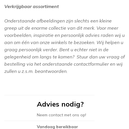
ELITIS
Verkrijgbaar assortiment
BOTANISCH
HISTOR
FLAMANT
EIJFFINGER
OH OH DEN HAAG
GANCEDO
LITTLE GREEN
Onderstaande afbeeldingen zijn slechts een kleine
FARROW AND BA
greep uit de enorme collectie van dit merk. Voor meer
CHRISTOPHER JOHN
MORRIS & CO
GASTÓN Y DANI
GASTÓN Y DANI
voorbeelden, inspiratie en persoonlijk advies raden wij u
ROGERS
GÜELL LAMADRI
PAINT & PAPE
aan om één van onze winkels te bezoeken. Wij helpen u
HARLEQUIN
graag persoonlijk verder. Bent u echter niet in de
SANDERSON
HARLEQUIN
JIM THOMPSON
gelegenheid om langs te komen? Stuur dan uw vraag of
bestelling via het onderstaande contactformulier en wij
SIGMA
JIM THOMPSO
KEK AMSTERDA
zullen u z.s.m. beantwoorden.
LEWIS AND WO
SIKKENS
LES CRÉATIONS 
LITTLE GREENE
MAISON
TRAE LYX
MATTHEW WILL
MIND THE GAP
WIJZONOL
Advies nodig?
MINDTHEGAP
MORRIS & CO
ZOFFANY
Neem contact met ons op!
MISSPRINT
SANDERSON
Vandaag bereikbaar
MORRIS & CO