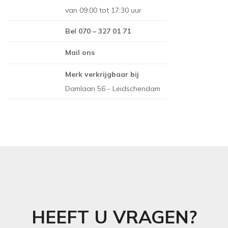
van 09:00 tot 17:30 uur
THIBAUT
NINA CAMPBELL
Bel 070 – 327 01 71
TITLEY & MARR
NOBILIS
Mail ons
OSBORNE AND L
PAINT & PAPER 
Merk verkrijgbaar bij
Damlaan 56 - Leidschendam
RALPH LAUREN
REBEL WALLS
SANDBERG
SANDERSON
SCION
STUDIO DITTE
TEXAM HOME
HEEFT U VRAGEN?
TRES TINTAS