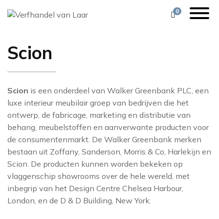
0
Scion
1838
VERF
ZOEK, MIX & MATCH
ALESSANDRO BI
ORAC DECOR
KLEURENZOE
FESTOOL
ARTE
BEHANG
VEEL GESTELDE VRAGEN
ALLBÄCK
BRINK & CAMPM
BARBARA OSO
Scion
is een onderdeel van Walker Greenbank PLC, een
CASAMANCE
luxe interieur meubilair groep van bedrijven die het
STOFFERING
11 PRACHTIGE KLEUREN
AVIS
BRINK & CAMPM
ontwerp, de fabricage, marketing en distributie van
CHRISTIAN LACR
behang, meubelstoffen en aanverwante producten voor
DECORATIE
SEREEN & NATUREL
BOONSTOPPEL
COLE & SON
COLE & SON
de consumentenmarkt. De Walker Greenbank merken
GEREEDSCHAP
WHAT’S COOKING
DE VOS
DEDAR
bestaan uit Zoffany, Sanderson, Morris & Co, Harlekijn en
COORDONNÉ
Scion. De producten kunnen worden bekeken op
STOF TOT NADENKEN
DESIGNERS GUIL
FARROW AND 
DEDAR
vlaggenschip showrooms over de hele wereld, met
inbegrip van het Design Centre Chelsea Harbour,
VAN LAAR’S FAVORITES
FLEXA
EIJFFINGER
DESIGNERS GUIL
London, en de D & D Building, New York.
DUTCH WALLTEX
ZOFFANY INSPIRATIE
GIORGIO GRAES
FERMOIE