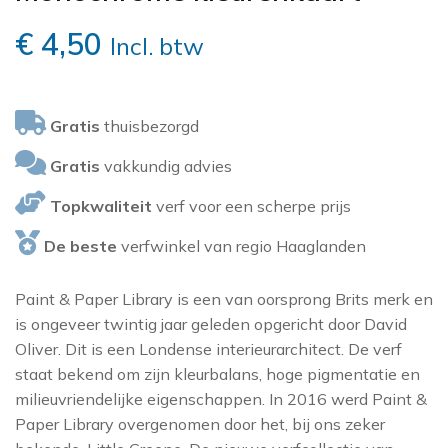
SANDERSON
MORRIS & CO
€
4,50
Incl. btw
THIBAUT
NINA CAMPBELL
NOBILIS
TITLEY & MARR
Gratis
thuisbezorgd
OSBORNE AND L
Gratis
vakkundig advies
PAINT & PAPER 
Topkwaliteit
verf voor een scherpe prijs
RALPH LAUREN
De beste
verfwinkel van regio Haaglanden
REBEL WALLS
SANDBERG
Paint & Paper Library is een van oorsprong Brits merk en
SANDERSON
is ongeveer twintig jaar geleden opgericht door David
Oliver. Dit is een Londense interieurarchitect. De verf
SCION
staat bekend om zijn kleurbalans, hoge pigmentatie en
STUDIO DITTE
milieuvriendelijke eigenschappen. In 2016 werd Paint &
Paper Library overgenomen door het, bij ons zeker
TEXAM HOME