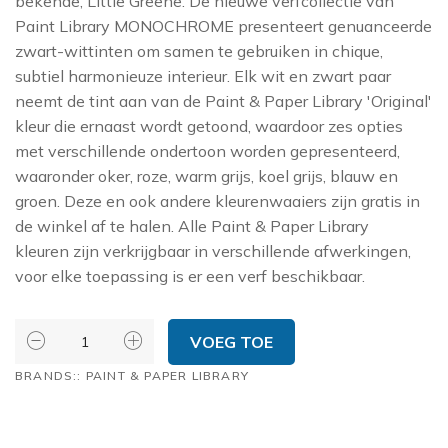
bekende,
Little Greene
. De nieuwe verfcollectie van
TRES TINTAS
Paint Library MONOCHROME presenteert genuanceerde
zwart-wittinten om samen te gebruiken in chique,
THIBAUT
subtiel harmonieuze interieur. Elk wit en zwart paar
ZOFFANY
neemt de tint aan van de Paint & Paper Library 'Original'
kleur die ernaast wordt getoond, waardoor zes opties
met verschillende ondertoon worden gepresenteerd,
waaronder oker, roze, warm grijs, koel grijs, blauw en
groen. Deze en ook andere kleurenwaaiers zijn gratis in
de winkel af te halen. Alle Paint & Paper Library
kleuren zijn verkrijgbaar in verschillende afwerkingen,
voor elke toepassing is er een verf beschikbaar.
Paint
VOEG TOE
&
BRANDS::
PAINT & PAPER LIBRARY
Paper
Library
Monochrome