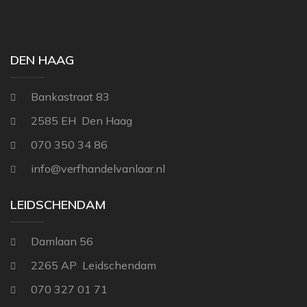
THIBAUT
NINA CAMPBELL
TITLEY & MARR
NOBILIS
DEN HAAG
OSBORNE AND L
Bankastraat 83
PAINT & PAPER 
2585 EH Den Haag
RALPH LAUREN
070 350 34 86
REBEL WALLS
info@verfhandelvanlaar.nl
SANDBERG
SANDERSON
LEIDSCHENDAM
SCION
Damlaan 56
STUDIO DITTE
2265 AP Leidschendam
TEXAM HOME
070 327 01 71
TRES TINTAS