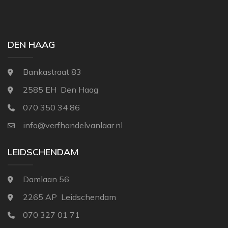
THIBAUT
NINA CAMPBELL
TITLEY & MARR
NOBILIS
DEN HAAG
OSBORNE AND L
Bankastraat 83
PAINT & PAPER 
2585 EH Den Haag
RALPH LAUREN
070 350 34 86
REBEL WALLS
info@verfhandelvanlaar.nl
SANDBERG
SANDERSON
LEIDSCHENDAM
SCION
Damlaan 56
STUDIO DITTE
2265 AP Leidschendam
TEXAM HOME
070 327 01 71
TRES TINTAS