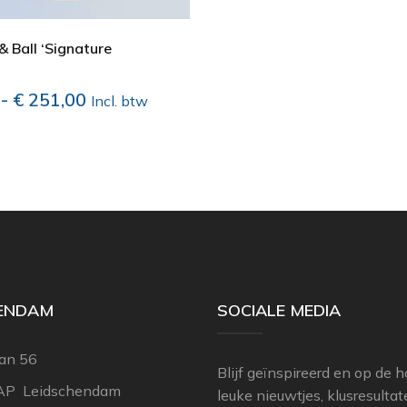
& Ball ‘Signature
Prijsklasse:
-
€
251,00
Incl. btw
€ 9,95
tot
€ 251,00
HENDAM
SOCIALE MEDIA
an 56
Blijf geïnspireerd en op de 
AP Leidschendam
leuke nieuwtjes, klusresulta