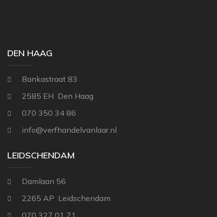
THIBAUT
NINA CAMPBELL
TITLEY & MARR
NOBILIS
OSBORNE AND L
DEN HAAG
PAINT & PAPER 
Bankastraat 83
RALPH LAUREN
2585 EH Den Haag
REBEL WALLS
070 350 34 86
SANDBERG
info@verfhandelvanlaar.nl
SANDERSON
LEIDSCHENDAM
SCION
STUDIO DITTE
Damlaan 56
TEXAM HOME
2265 AP Leidschendam
TRES TINTAS
070 327 01 71