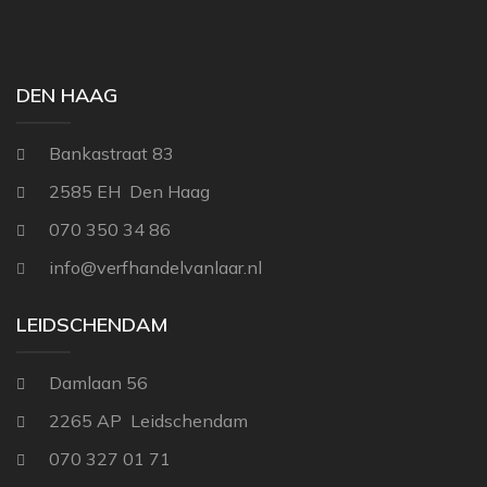
THIBAUT
NINA CAMPBELL
TITLEY & MARR
NOBILIS
DEN HAAG
OSBORNE AND L
Bankastraat 83
PAINT & PAPER 
2585 EH Den Haag
RALPH LAUREN
070 350 34 86
REBEL WALLS
info@verfhandelvanlaar.nl
SANDBERG
SANDERSON
LEIDSCHENDAM
SCION
Damlaan 56
STUDIO DITTE
2265 AP Leidschendam
TEXAM HOME
070 327 01 71
TRES TINTAS