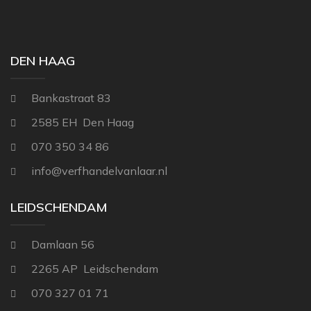
THIBAUT
NINA CAMPBELL
TITLEY & MARR
NOBILIS
DEN HAAG
OSBORNE AND L
Bankastraat 83
PAINT & PAPER 
2585 EH Den Haag
RALPH LAUREN
070 350 34 86
REBEL WALLS
info@verfhandelvanlaar.nl
SANDBERG
SANDERSON
LEIDSCHENDAM
SCION
Damlaan 56
STUDIO DITTE
2265 AP Leidschendam
TEXAM HOME
070 327 01 71
TRES TINTAS