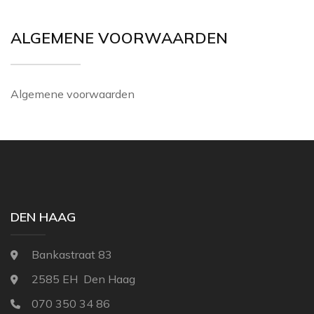
THIBAUT
NINA CAMPBELL
ALGEMENE VOORWAARDEN
TITLEY & MARR
NOBILIS
OSBORNE AND L
Algemene voorwaarden
PAINT & PAPER 
RALPH LAUREN
REBEL WALLS
SANDBERG
SANDERSON
DEN HAAG
SCION
STUDIO DITTE
Bankastraat 83
TEXAM HOME
2585 EH Den Haag
TRES TINTAS
070 350 34 86