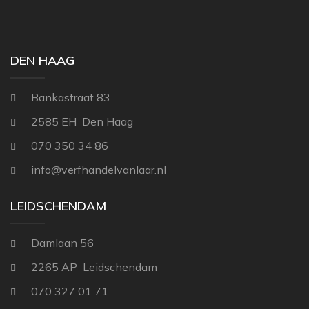
THIBAUT
NINA CAMPBELL
TITLEY & MARR
NOBILIS
DEN HAAG
OSBORNE AND L
Bankastraat 83
PAINT & PAPER 
2585 EH Den Haag
RALPH LAUREN
070 350 34 86
REBEL WALLS
info@verfhandelvanlaar.nl
SANDBERG
SANDERSON
LEIDSCHENDAM
SCION
Damlaan 56
STUDIO DITTE
2265 AP Leidschendam
TEXAM HOME
070 327 01 71
TRES TINTAS