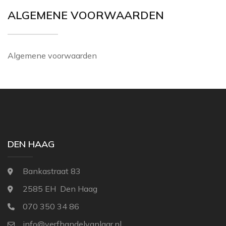
THIBAUT
ALGEMENE VOORWAARDEN
NINA CAMPBELL
TITLEY & MARR
NOBILIS
OSBORNE AND L
Algemene voorwaarden
PAINT & PAPER 
RALPH LAUREN
REBEL WALLS
SANDBERG
DEN HAAG
SANDERSON
SCION
Bankastraat 83
STUDIO DITTE
2585 EH Den Haag
TEXAM HOME
070 350 34 86
TRES TINTAS
info@verfhandelvanlaar.nl