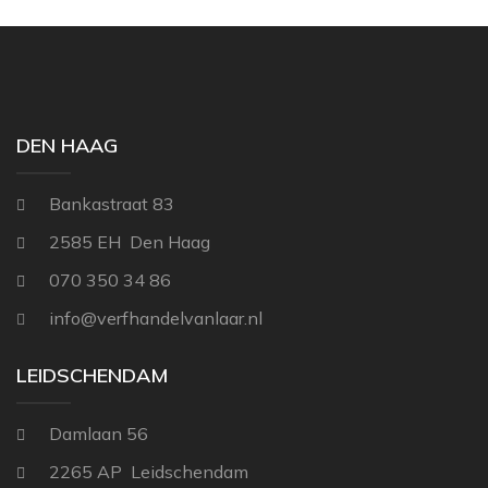
THIBAUT
NINA CAMPBELL
TITLEY & MARR
NOBILIS
OSBORNE AND L
DEN HAAG
PAINT & PAPER 
RALPH LAUREN
Bankastraat 83
REBEL WALLS
2585 EH Den Haag
SANDBERG
070 350 34 86
SANDERSON
info@verfhandelvanlaar.nl
SCION
LEIDSCHENDAM
STUDIO DITTE
TEXAM HOME
Damlaan 56
TRES TINTAS
2265 AP Leidschendam