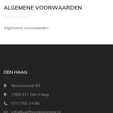
THIBAUT
ALGEMENE VOORWAARDEN
NINA CAMPBELL
TITLEY & MARR
NOBILIS
OSBORNE AND L
Algemene voorwaarden
PAINT & PAPER 
RALPH LAUREN
REBEL WALLS
SANDBERG
DEN HAAG
SANDERSON
SCION
Bankastraat 83
STUDIO DITTE
2585 EH Den Haag
TEXAM HOME
070 350 34 86
TRES TINTAS
info@verfhandelvanlaar.nl