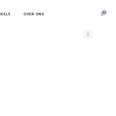
0
NKELS
OVER ONS
2
3
4
5
6
columns