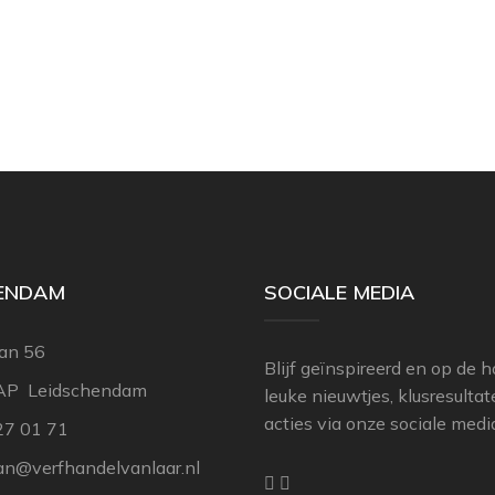
HENDAM
SOCIALE MEDIA
an 56
Blijf geïnspireerd en op de 
AP Leidschendam
leuke nieuwtjes, klusresulta
acties via onze sociale medi
27 01 71
n@verfhandelvanlaar.nl