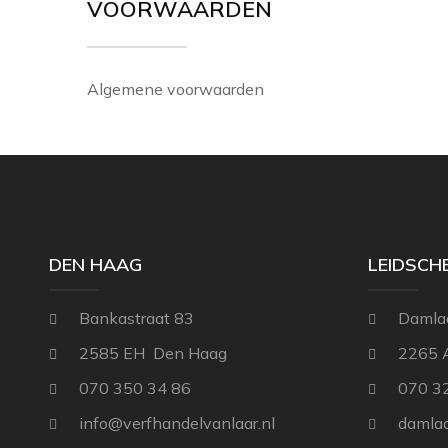
VOORWAARDEN
Algemene voorwaarden
DEN HAAG
LEIDSC
Bankastraat 83
Damla
2585 EH Den Haag
2265 
070 350 34 86
070 3
info@verfhandelvanlaar.nl
damlaa