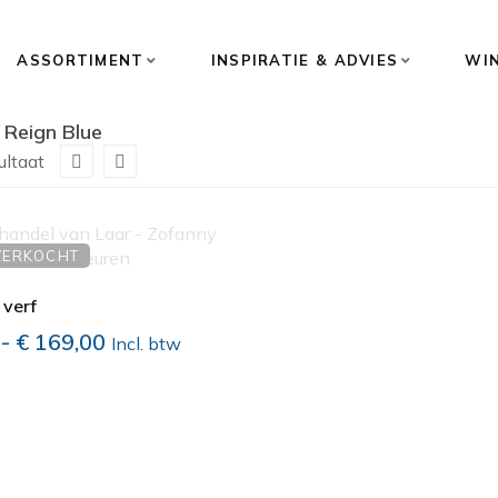
ASSORTIMENT
INSPIRATIE & ADVIES
WI
Reign Blue
ultaat
VERKOCHT
 verf
Prijsklasse:
-
€
169,00
Incl. btw
€ 9,50
tot
€ 169,00