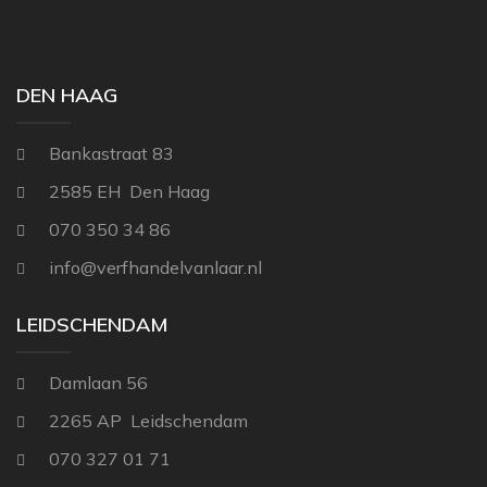
THIBAUT
NINA CAMPBELL
TITLEY & MARR
NOBILIS
DEN HAAG
OSBORNE AND L
Bankastraat 83
PAINT & PAPER 
2585 EH Den Haag
RALPH LAUREN
070 350 34 86
REBEL WALLS
info@verfhandelvanlaar.nl
SANDBERG
SANDERSON
LEIDSCHENDAM
SCION
Damlaan 56
STUDIO DITTE
2265 AP Leidschendam
TEXAM HOME
070 327 01 71
TRES TINTAS