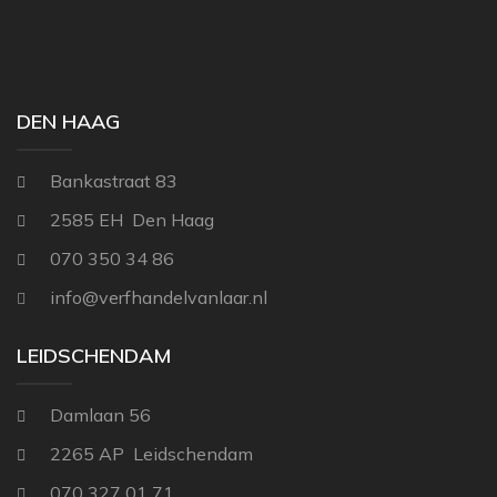
THIBAUT
NINA CAMPBELL
TITLEY & MARR
NOBILIS
OSBORNE AND L
DEN HAAG
PAINT & PAPER 
Bankastraat 83
RALPH LAUREN
2585 EH Den Haag
REBEL WALLS
070 350 34 86
SANDBERG
info@verfhandelvanlaar.nl
SANDERSON
LEIDSCHENDAM
SCION
STUDIO DITTE
Damlaan 56
TEXAM HOME
2265 AP Leidschendam
TRES TINTAS
070 327 01 71