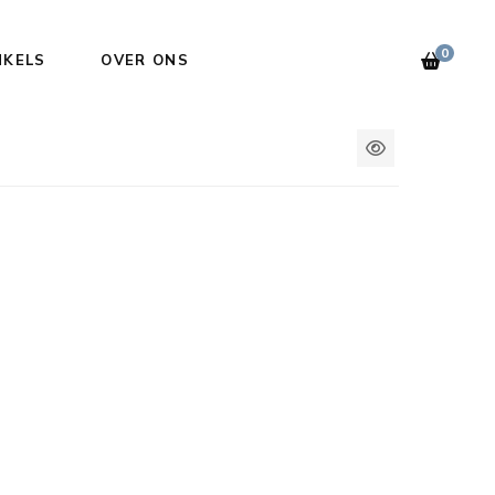
0
NKELS
OVER ONS
2
3
4
5
6
columns