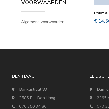
VOORWAARDEN
Paint & 
€
14,5
Algemene voorwaarden
DEN HAAG
LEIDSC
Bankastraat 83
Damla
2585 EH Den Haag
2265 
070 350 34 86
070 3