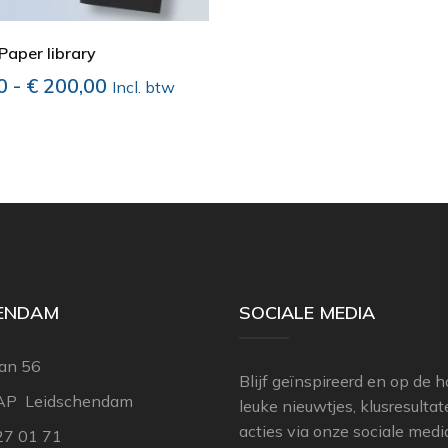
Paper library
Prijsklasse:
0
-
€
200,00
Incl. btw
€ 14,50
tot
€ 200,00
HENDAM
SOCIALE MEDIA
an 56
Blijf geïnspireerd en op de 
AP Leidschendam
leuke nieuwtjes, klusresulta
acties via onze sociale medi
27 01 71