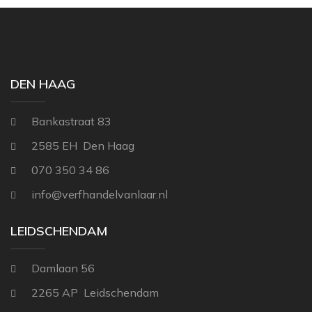
THIBAUT
NINA CAMPBELL
TITLEY & MARR
NOBILIS
OSBORNE AND L
DEN HAAG
PAINT & PAPER 
Bankastraat 83
RALPH LAUREN
2585 EH Den Haag
REBEL WALLS
070 350 34 86
SANDBERG
info@verfhandelvanlaar.nl
SANDERSON
SCION
LEIDSCHENDAM
STUDIO DITTE
Damlaan 56
TEXAM HOME
2265 AP Leidschendam
TRES TINTAS